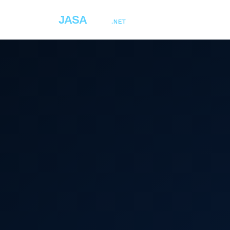
JASA
COM
.NET