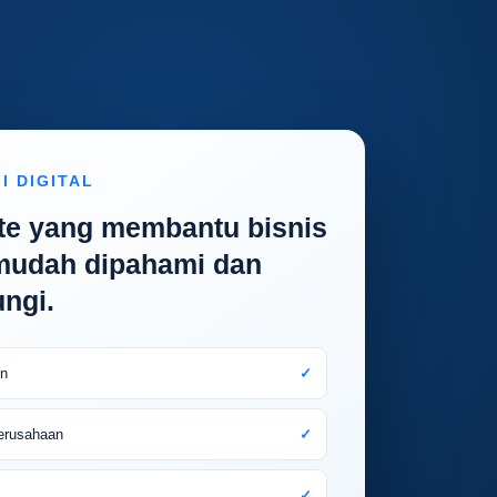
I DIGITAL
te yang membantu bisnis
 mudah dipahami dan
ngi.
n
✓
erusahaan
✓
✓