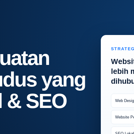
STRATEG
uatan
Websi
lebih
udus yang
dihubu
l & SEO
Web Desig
Website P
SEO Lokal