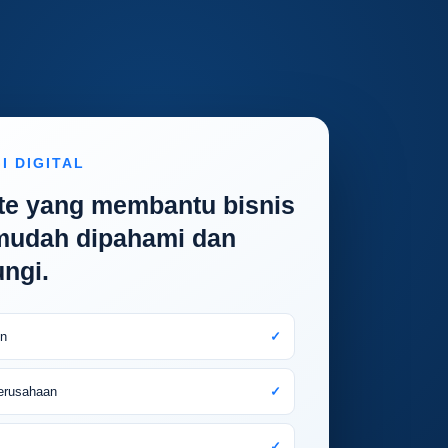
I DIGITAL
te yang membantu bisnis
 mudah dipahami dan
ngi.
n
✓
erusahaan
✓
✓