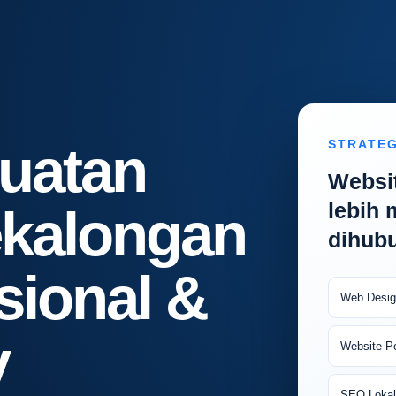
STRATEG
uatan
Websi
lebih
ekalongan
dihubu
sional &
Web Desig
y
Website P
SEO Lokal