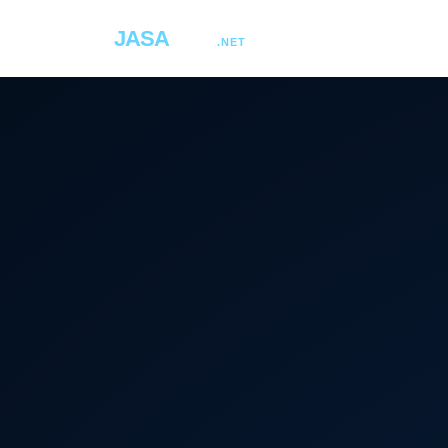
JASA
COM
.NET