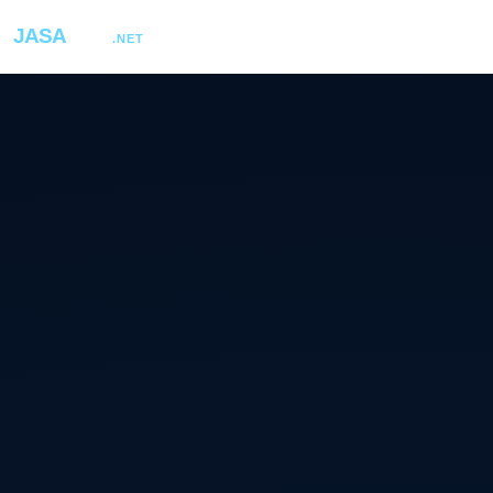
JASA
COM
.NET